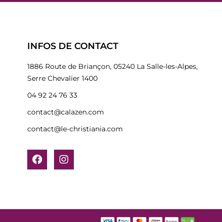
INFOS DE CONTACT
1886 Route de Briançon, 05240 La Salle-les-Alpes,
Serre Chevalier 1400
04 92 24 76 33
contact@calazen.com
contact@le-christiania.com
F
I
a
n
c
s
e
t
b
a
o
g
o
r
k
a
m