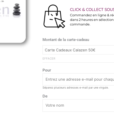
prix :
50.00€
CLICK & COLLECT SOUS
à
Commandez en ligne & ré
500.00€
dans 2 heures en sélectionn
commande.
quantité
Montant de la carte-cadeau
de
Carte
cadeau
EFFACER
CALAZEN
Pour
Séparez plusieurs adresses e-mail par une virgule.
De