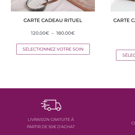
CARTE CADEAU RITUEL
CARTE 
PLAGE
120.00
€
–
180.00
€
DE
PRIX :
SÉLECTIONNEZ VOTRE SOIN
120.00€
SÉLE
À
180.00€
LIVRAISON GRATUITE À
C
PARTIR DE 50€ D'ACHAT