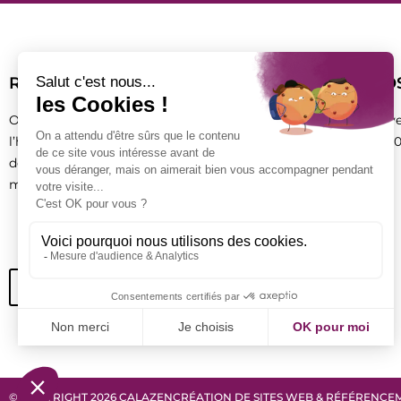
RÉSERVATION SPA
NO
Ouvert aux clients comme aux non résidents de
Ouver
l’hôtel, le spa Calazen vous propose un moment de
9h00
détente grâce à des soins du visage et du corps et des
massages relaxants ou toniques.
04 92 24 76 33
07 72 72 42 72
HÔTEL LE CHRISTIANIA
© COPYRIGHT 2026 CALAZEN
CRÉATION DE SITES WEB & RÉFÉRENCEM