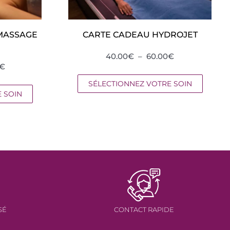
MASSAGE
CARTE CADEAU HYDROJET
PLAGE
40.00
€
–
60.00
€
PLAGE
€
DE
DE
PRIX :
SÉLECTIONNEZ VOTRE SOIN
PRIX :
40.00€
 SOIN
65.00€
À
À
60.00€
150.00€
SÉ
CONTACT RAPIDE