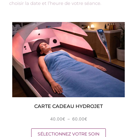
choisir la date et l’heure de votre séance.
CARTE CADEAU HYDROJET
Plage
40.00
€
–
60.00
€
de
prix :
SÉLECTIONNEZ VOTRE SOIN