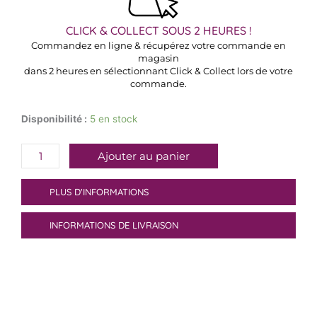
CLICK & COLLECT SOUS 2 HEURES !
Commandez en ligne & récupérez votre commande en
magasin
dans 2 heures en sélectionnant Click & Collect lors de votre
commande.
quantité
Disponibilité :
5 en stock
de
Confiture
Ajouter au panier
Framboise
PLUS D'INFORMATIONS
INFORMATIONS DE LIVRAISON