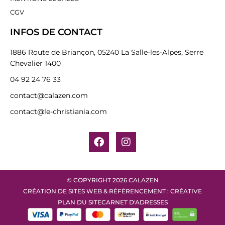
CGV
INFOS DE CONTACT
1886 Route de Briançon, 05240 La Salle-les-Alpes, Serre
Chevalier 1400
04 92 24 76 33
contact@calazen.com
contact@le-christiania.com
F
I
a
n
c
s
e
t
b
a
o
g
o
r
© COPYRIGHT 2026 CALAZEN
k
a
CRÉATION DE SITES WEB & RÉFÉRENCEMENT : CRÉATIVE
m
PLAN DU SITE
CARNET D'ADRESSES